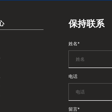
保持联系
心
姓名*
机
机
电话
锯
锯
留言*